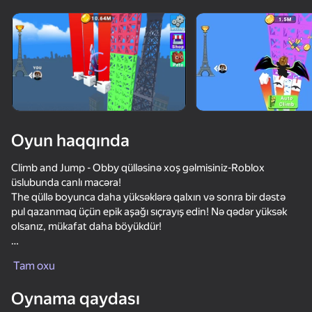
Cihazı döndərin
Oyun yalnız üfüqi
rejimdə işləyir
Oyun haqqında
Climb and Jump - Obby qülləsinə xoş gəlmisiniz-Roblox
üslubunda canlı macəra!
The qüllə boyunca daha yüksəklərə qalxın və sonra bir dəstə
pul qazanmaq üçün epik aşağı sıçrayış edin! Nə qədər yüksək
olsanız, mükafat daha böyükdür!
OYNA
The qanadlar alın, ən sürətli qalxın və böyük mükafatlar
Tam oxu
qazanın!
95
82
93
81
Oynama qaydası
The daha da yüksəlməyə və daha çox qazanmağa kömək
Keyboard Escape: +1 Speed
Obby but You're on a Bike
Squishy Merge: Dumplings and Butter
DTA 6