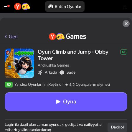
Bütün Oyunlar
Geri
Oyun Climb and Jump - Obby
6+
Tower
Andrushka Games
Arkada
Sadə
Yandex Oyunlarının Reytinqi
Oyunçuların qiyməti
82
4,2
Oyna
Login ilə daxil olan zaman oyundakı gedişat və nailiyyətlər
Daxil ol
etibarlı şəkildə saxlanılacaq