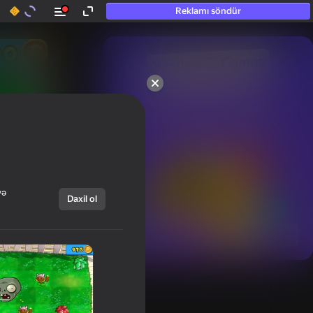
Reklamı söndür
50+ ən yaxşı oyunlar.

Hətta “oynamayan”

şəxslər tərəfindən sevilir.
və
Daxil ol
Hamısını göstər