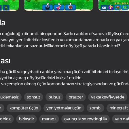
da
 doğulduğu dinamik bir oyundur! Sadə canlıları əfsanəvi döyüşçülər
ı sınayın, yeni hibridlər kəşf edin və komandanızın arenada ən yaxşı
ktiki imkanlar sonsuzdur. Mükəmməl döyüşçü yarada bilərsinizmi?
ası
ha güclü və qeyri-adi canlılar yaratmaq üçün zəif hibridləri birləşdirin!
16+
80
87
iyyətlər açaraq döyüşçülərinizi inkişaf etdirin.
ək və çempion olmaq üçün komandanızın strategiyasından və gücündə
brid Story
Epic Battle: Super Fighters
Plants vs Zombies Fu
Hybrid
yükləməsiz
sonsuz
pulsuz
brauzer
yaxşı keyfiyyətdə
n
kompüter üçün
yeniyetmələr üçün
zombi
minecraft
roblox
birləşdir
maraqlı
oyunçuların reytinqi ilə
yan qəb
18+
75
82