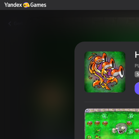
Geri
P
5
Hybrids
Oyunçul
59
Yandex Oyunlarının Reytinqi
4,3