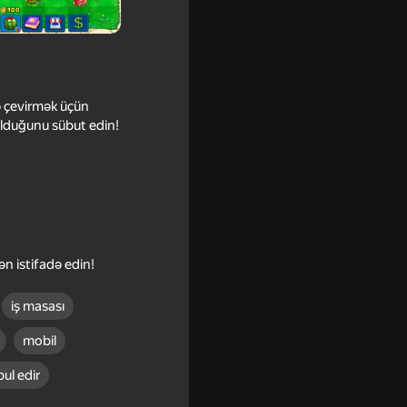
ə çevirmək üçün
 olduğunu sübut edin!
n istifadə edin!
sion 67
iş masası
mobil
ul edir