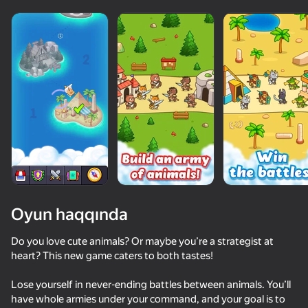
Oyun haqqında
Do you love cute animals? Or maybe you’re a strategist at
heart? This new game caters to both tastes!
52
48
70
58
Lose yourself in never-ending battles between animals. You’ll
Cookie Clicker
Stack Fire Ball
Army Evolution: Merge & Tactics
Hoops & Ho
have whole armies under your command, and your goal is to