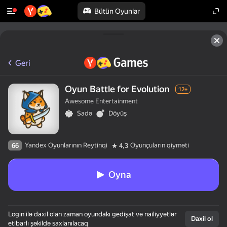
Bütün Oyunlar
Geri
Oyun Battle for Evolution
12+
Awesome Entertainment
Sadə
Döyüş
Yandex Oyunlarının Reytinqi
Oyunçuların qiyməti
66
4,3
Oyna
Login ilə daxil olan zaman oyundakı gedişat və nailiyyətlər
Daxil ol
etibarlı şəkildə saxlanılacaq