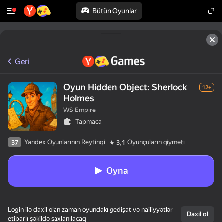
Bütün Oyunlar
Geri
Oyun Hidden Object: Sherlock
12+
Holmes
WS Empire
Tapmaca
Yandex Oyunlarının Reytinqi
Oyunçuların qiyməti
37
3,1
Oyna
Login ilə daxil olan zaman oyundakı gedişat və nailiyyətlər
Daxil ol
etibarlı şəkildə saxlanılacaq