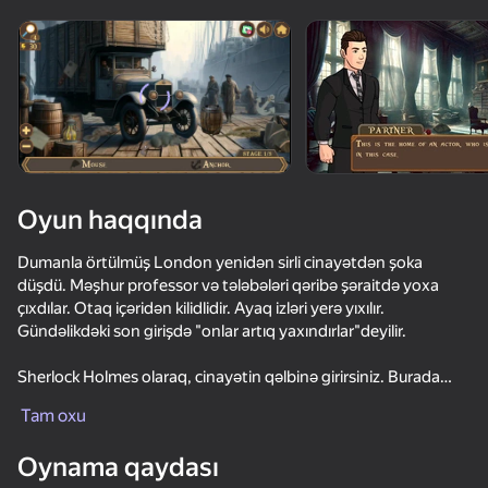
Cihazı döndərin
Oyun yalnız üfüqi
rejimdə işləyir
Oyun haqqında
Dumanla örtülmüş London yenidən sirli cinayətdən şoka
düşdü. Məşhur professor və tələbələri qəribə şəraitdə yoxa
çıxdılar. Otaq içəridən kilidlidir. Ayaq izləri yerə yıxılır.
Gündəlikdəki son girişdə "onlar artıq yaxındırlar"deyilir.
Sherlock Holmes olaraq, cinayətin qəlbinə girirsiniz. Burada
OYNA
həqiqətən nə baş verdi? Aldatma? Sui-qəsd? Yoxsa diqqətlə
Tam oxu
planlaşdırılan qətl?
86
42
38
Oynama qaydası
İstintaqın xüsusiyyətləri:
Fisher's Fear 2: Retribution
Hidden Objects: Age of Elegance
Call Metromen