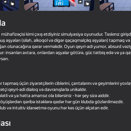
da
ühafizəçisi kimi çıxış etdiyiniz simulyasiya oyunudur. Taskınız girişdə
əşyaları (silah, alkoqol və digər qaçaqmalçılıq əşyaları) tapmaq və k
ğan olunacağına qərar verməkdir. Oyun qeyri-adi yumor, absurd vəzi
unur: insanları axtara, onlardan əşyalar götürə, güc tətbiq edə və ya q
rsən.
75
68
ar tapmaq üçün ziyarətçilərin ciblərini, çantalarını və geyimlərini yoxla
 Obby!
Escape From Evil Grandpa
Going Live!
tçi qeyri-adi dialoq və davranışlarla unikaldır.
Obby!
lətli və ya hətta amansız ola bilərsiniz - hər şey sizə aiddir.
 döyüşlərdən qəribə istəklərə qədər hər gün klubda gözlənilməzdir.
lub və intuitiv idarəetmə oyunu hər kəs üçün əlçatan edir.
ası
18+
65
57