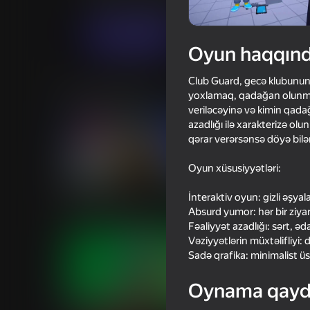
Simulyator
Oğlanlar üçün
MK
Oyna
Oyun haqqın
Club Guard, gecə klubunun m
Oxşar oyunlar
yoxlamaq, qadağan olunmuş 
veriləcəyinə və kimin qada
azadlığı ilə xarakterizə ol
qərar verərsənsə döyə bilə
Oyun xüsusiyyətləri:
69
75
İnteraktiv oyun: gizli əşyal
Rainbow Friends
Escape Evil Granny
Absurd yumor: hər bir ziyarə
Fəaliyyət azadlığı: sərt, əda
Vəziyyətlərin müxtəlifliyi:
Sadə qrafika: minimalist üs
Oynama qayd
66
53