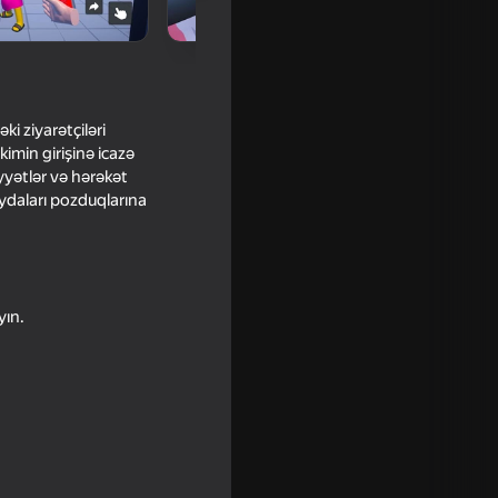
ki ziyarətçiləri
imin girişinə icazə
yyətlər və hərəkət
aydaları pozduqlarına
yın.
16+