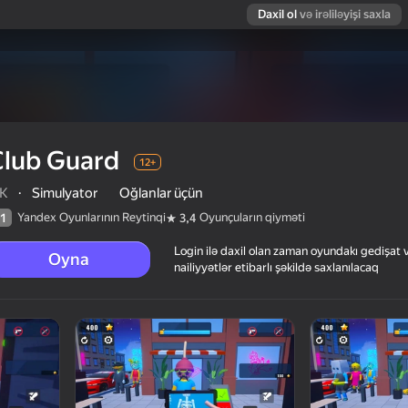
Daxil ol
və irəliləyişi saxla
Club Guard
12+
K
·
Simulyator
Oğlanlar üçün
Yandex Oyunlarının Reytinqi
Oyunçuların qiyməti
1
3,4
Login ilə daxil olan zaman oyundakı gedişat 
Oyna
nailiyyətlər etibarlı şəkildə saxlanılacaq
arın qiyməti
12+