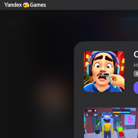
Geri
M
5
Club Guard
Oyunçul
51
Yandex Oyunlarının Reytinqi
3,4