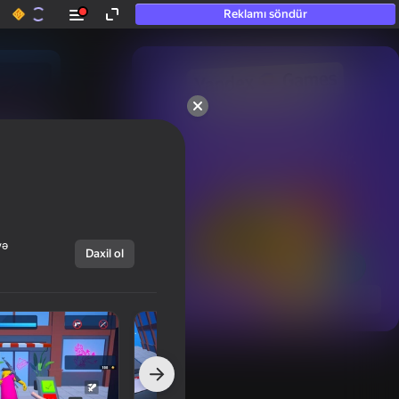
Reklamı söndür
50+ ən yaxşı oyunlar.

Hətta “oynamayan”

şəxslər tərəfindən sevilir.
və
Daxil ol
Hamısını göstər