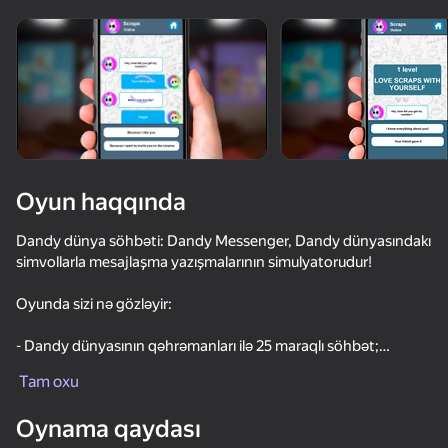
Oyun haqqında
Dandy dünya söhbəti: Dandy Messenger, Dandy dünyasındakı
simvollarla mesajlaşma yazışmalarının simulyatorudur!
Oyunda sizi nə gözləyir:
- Dandy dünyasının qəhrəmanları ilə 25 maraqlı söhbət;
- Dandy ' nin özünün 9 sərin avatarı;
Tam oxu
- sevinc və kədərlə dolu ünsiyyət mövzuları.
58
52
62
55
Oynama qaydası
Sprunked
Ünsiyyət qurun və əylənin!
Call Pomni right now!
Sprunki Shuvali