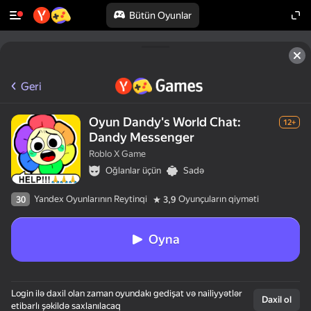
Bütün Oyunlar
Geri
Oyun Dandy's World Chat:
12+
Dandy Messenger
Roblo X Game
Oğlanlar üçün
Sadə
Yandex Oyunlarının Reytinqi
Oyunçuların qiyməti
30
3,9
Oyna
Login ilə daxil olan zaman oyundakı gedişat və nailiyyətlər
Daxil ol
etibarlı şəkildə saxlanılacaq