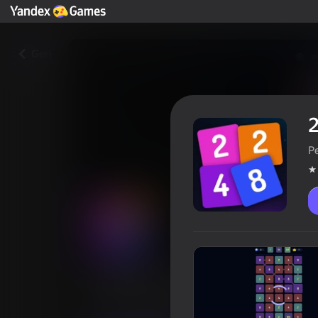
Geri
2
P
2248: Master of Fusion
Oyunçuların qiyməti
4,3
6+