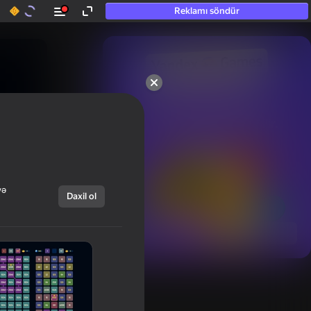
Reklamı söndür
50+ ən yaxşı oyunlar.

Hətta “oynamayan”

şəxslər tərəfindən sevilir.
və
Daxil ol
Hamısını göstər