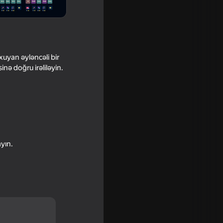
xuyan əyləncəli bir
sinə doğru irəliləyin.
ayın.