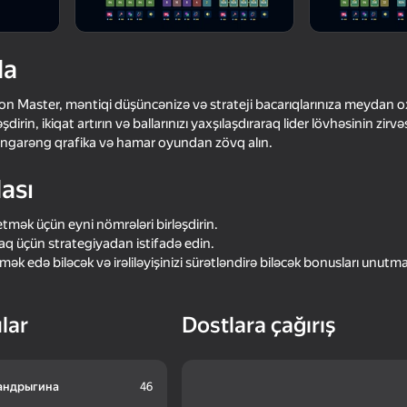
da
ion Master, məntiqi düşüncənizə və strateji bacarıqlarınıza meydan o
irin, ikiqat artırın və ballarınızı yaxşılaşdıraraq lider lövhəsinin zirvə
 rəngarəng qrafika və hamar oyundan zövq alın.
ası
tmək üçün eyni nömrələri birləşdirin.
57
53
 üçün strategiyadan istifadə edin.
mək edə biləcək və irəliləyişinizi sürətləndirə biləcək bonusları unutm
Plinko Clicker
Ball Clicker
lar
Dostlara çağırış
андрыгина
46
48
76