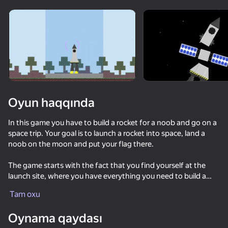
Cihazı döndərin
Oyun yalnız üfüqi
rejimdə işləyir
Oyun haqqında
In this game you have to build a rocket for a noob and go on a
space trip. Your goal is to launch a rocket into space, land a
noob on the moon and put your flag there.
The game starts with the fact that you find yourself at the
launch site, where you have everything you need to build a
OYNA
rocket. You can choose different parts and assemble a rocket
Tam oxu
from them to your liking. After the rocket is ready, you can
82
82
69
79
launch it into space.
Oynama qaydası
SkyWars Online
They Are Coming
Basket Random