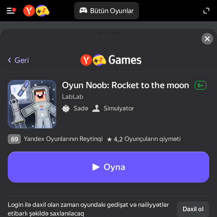
Bütün Oyunlar
Geri
Oyun Noob: Rocket to the moon
6+
LabLab
Sadə
Simulyator
Yandex Oyunlarının Reytinqi
Oyunçuların qiyməti
69
4,2
Oyna
Login ilə daxil olan zaman oyundakı gedişat və nailiyyətlər
Daxil ol
etibarlı şəkildə saxlanılacaq