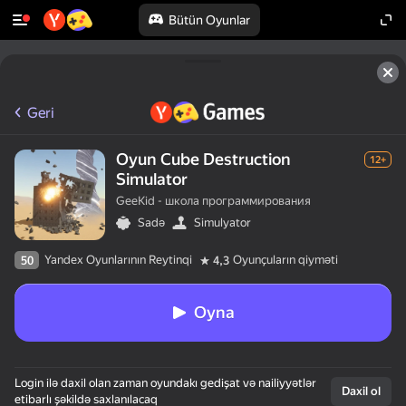
Bütün Oyunlar
Geri
Oyun Cube Destruction
12+
Simulator
GeeKid - школа программирования
Sadə
Simulyator
Yandex Oyunlarının Reytinqi
Oyunçuların qiyməti
50
4,3
Oyna
Login ilə daxil olan zaman oyundakı gedişat və nailiyyətlər
Daxil ol
etibarlı şəkildə saxlanılacaq