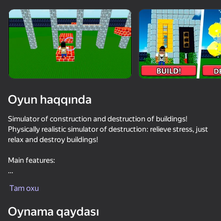
Cihazı döndərin
Oyun yalnız üfüqi
rejimdə işləyir
Oyun haqqında
Simulator of construction and destruction of buildings!
Physically realistic simulator of destruction: relieve stress, just
relax and destroy buildings!
Main features:
OYNA
• Construction
Tam oxu
- You have full control over a bunch of resources and space:
56
59
54
53
invent and build!
Oynama qaydası
Crossy Road
- Create animals and monsters, watch their battles
Mine Crusher
TearDown - Destroy everything
Will it Crush