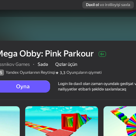
Daxil ol
və irəliləyişi saxla
Mega Obby: Pink Parkour
6+
issnikov Games
·
Sadə
Qızlar üçün
Yandex Oyunlarının Reytinqi
Oyunçuların qiyməti
5
3,3
Login ilə daxil olan zaman oyundakı gedişat 
Oyna
nailiyyətlər etibarlı şəkildə saxlanılacaq
arın qiyməti
6+