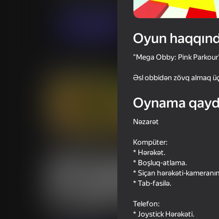
Sadə
Qızlar üçün
Lissnikov Games
Oyna
Oyun haqqın
"Mega Obby: Pink Parkour" 
Oxşar oyunlar
Əsl obbidən zövq almaq üç
Oynama qayd
Nəzarət
35
Kompüter:
Watermelon Suika
Merge Cars
* Hərəkət.
* Boşluq-atlama.
* Siçan hərəkəti-kameranın
* Tab-fasilə.
Telefon:
26
30
* Joystick Hərəkəti.