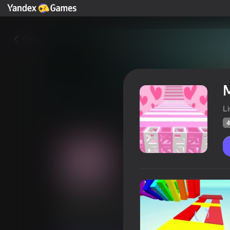
Geri
L
4
Mega Obby: Pink Parkour
Oyunçul
45
Yandex Oyunlarının Reytinqi
3,3