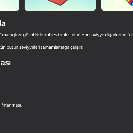
da
maraqlı və gözəl kiçik obbies toplusudur! Hər səviyyə digərindən fərq
ün bütün səviyyələri tamamlamağa çalışın!
ası
55
Matchington Journey
Fairy Magic
 fırlanması.
45
32