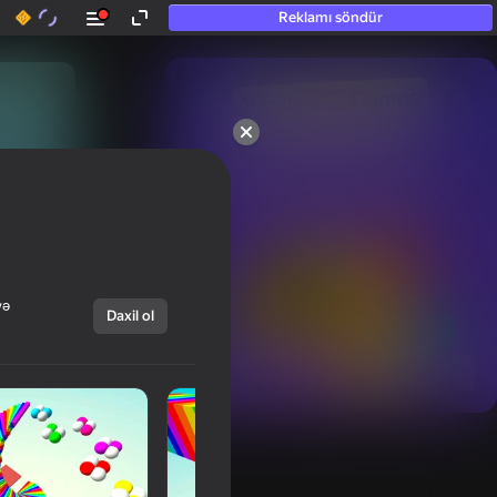
Reklamı söndür
50+ ən yaxşı oyunlar.

Hətta “oynamayan”

şəxslər tərəfindən sevilir.
və
Daxil ol
Hamısını göstər