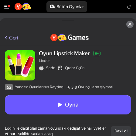
Bütün Oyunlar
Geri
Oyun Lipstick Maker
6+
Linder
Sadə
Qızlar üçün
Yandex Oyunlarının Reytinqi
Oyunçuların qiyməti
52
3,8
Oyna
Login ilə daxil olan zaman oyundakı gedişat və nailiyyətlər
Daxil ol
etibarlı şəkildə saxlanılacaq