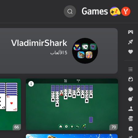
ابحث
عن
لعبة…
جميع الألعاب
VladimirShark
الجديد
الأكثر شعبية
5
الألعاب
جميع الفئات
للبنات
ألعاب عابرة
الإجراء
المحاكيات
الاقتصاد
66
70
رعب