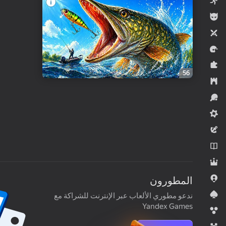
ألعاب الأركيد
للأولاد
لاعبان
السباقات
الألغاز
56
الاستراتيجية
الرياضة
ميدكور
المغامرة
الروايات
لعب الأدوار
ألعاب .io
المطورون
ألعاب البطاقات
ندعو مطوري الألعاب عبر الإنترنت للشراكة مع
Yandex Games
قاذفات الفقاعات