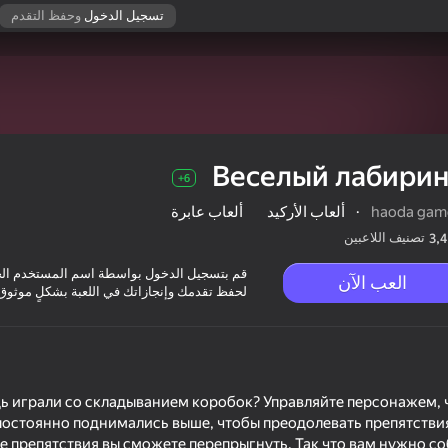
تسجيل الدخول
وحفظ التقدم
Веселый лабирин
6+
haoda gam
·
ألعاب الأركيد
ألعاب عابرة
تصنيف اللاعبين
3,4
قم بتسجيل الدخول بواسطة اسم المستخدم ال
العب الآن
لحفظ تقدمك وإنجازاتك في اللعبة بشكلٍ موثوق
ь играли со складыванием коробок? Управляйте персонажем, ч
постоянно поднимались выше, чтобы преодолевать препятстви
е препятствия вы сможете перепрыгнуть. Так что вам нужно с