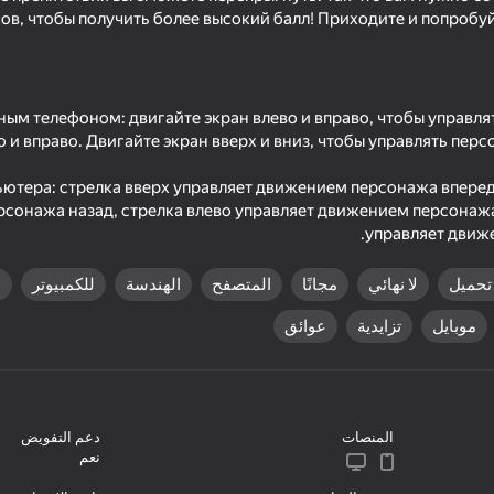
ов, чтобы получить более высокий балл! Приходите и попробуйт
ым телефоном: двигайте экран влево и вправо, чтобы управля
о и вправо. Двигайте экран вверх и вниз, чтобы управлять пер
ютера: стрелка вверх управляет движением персонажа вперед,
сонажа назад, стрелка влево управляет движением персонажа 
управляет движ
18+
تحميل
لا نهائي
مجانًا
المتصفح
الهندسة
للكمبيوتر
ل
48
Crazy Roll
الهروب من الليزر
موبايل
تزايدية
عوائق
المنصات
دعم التفويض
54
نعم
but You're on a Pogo
Drag Lines: Escape