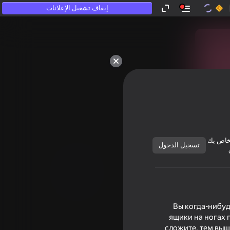
إيقاف تشغيل الإعلانات
خاص بك
تسجيل الدخول
Вы когда-нибуд
ящики на ногах 
сложите, тем выш