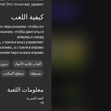
е! Это точно вас удивит!
العب الآن
كيفية اللعب
ть персонажем, чтобы он
ألعاب مماثلة
сонажем, чтобы двигаться
 стрелка вниз управляет
влево, а стрелка вправо
ением персонажа вправо.
ألعاب ثلاثية الأبعاد
بدون 
44
68
My Big Mart
ملك التويرك
بسيطة
سطح المكتب
معلومات اللعبة
الفئة العمرية
43
55
6+
Golf Mini
Wordix