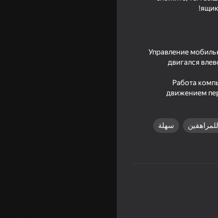
ящик
Управление мобильн
двигался влев
Работа компь
движением пер
لمراهقين
سهلة
Obby 