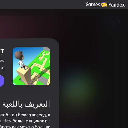
العودة
т
es
التعريف باللعبة
Веселый лабиринт
тобы он бежал вперед, а
تصنيف اللاعبين
3,4
6+
я. Чем больше ящиков вы
обрать как можно больше
ألعاب الأركيد
ألعاب عابرة
haoda games