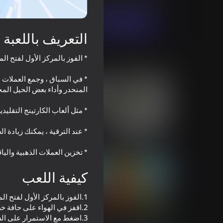
العب الآن
التعريف باللعبة
ألعاب مماثلة
* في السباق ، وجمع العملات 
18+
56
48
Neon Swing
Melon Dismounting
* تخزين العملات الذهبية وا
كيفية اللعب
28
62
3.اضغط مع الاستمرار على الشاشة للتحكم في الشخصية للمضي قدما ، اسحب لليسار واليمين لتغيير الاتجاه.
سباق دراجات إيطالي مجنون يحرق
Flappy Dunk: Sink It!