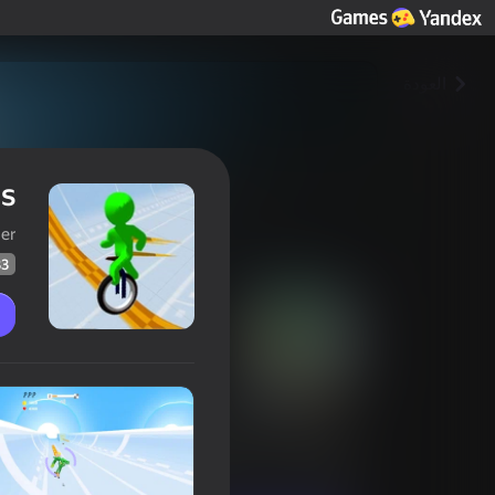
العودة
rs
er
33
Skateboard Stars
تصنيف اللاعبين
33
Yandex Games تقييم
4,3
ألعاب عابرة
السباقات
Linder