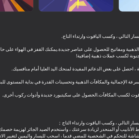
الذهبية ومفاتيح للحصول على عناصر جديدة.يمكنك القفز في الهواء على حاف
44
47
Crazy Roll
ملك التويرك
لياقوت لكسب المكافآت.الحصول على سكيتبورد جديدة وأدوات ركوب أخرى.
41
84
Golf Mini
My Parking Lot