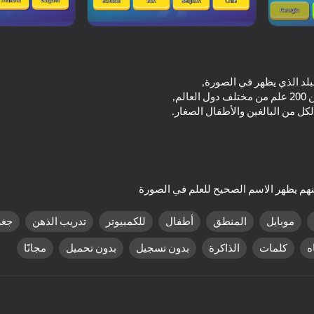
 لكل من البالغين والأطفال الصغار.
18+
60
منهم يظهر الاسم الصحيح للعلم في الصورة
الهروب من الليزر
Crazy Marble Races!
موبايل
المنطق
أطفال
للكمبيوتر
تدريب الذهن
جغر
اه
كلمات
الذاكرة
بدون تسجيل
بدون تحميل
مجانًا
43
28
Game of Flags Quiz
Flappy Dunk: Sink It!