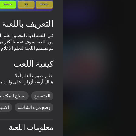
العب الآن
التعريف باللعبة
ألعاب مماثلة
تم تصميم اللعبة لتعلم الأعلام
كيفية اللعب
44
63
هناك أربعة أزرار ، على واحد 
Country Marble Race
ملك التويرك
المتصفح
سطح المكتب
وضع ملء الشاشة
الانتب
56
معلومات اللعبة
Bowling
DeepMine