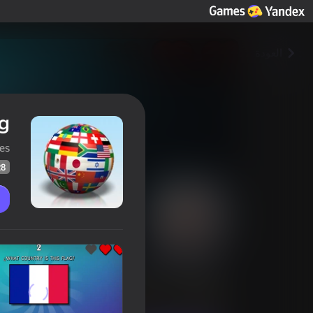
العودة
ag
es
28
Quiz - Guess the flag
تصنيف اللاعبين
28
Yandex Games تقييم
3,8
التعليمية
مسابقات
Doto Play Games