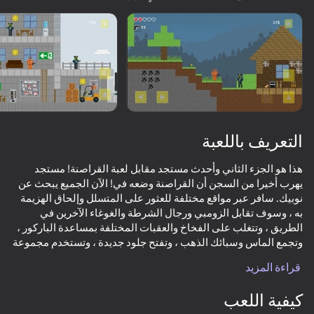
تدوير الجهاز
هذه اللعبة تدعم اتجاه المناظر الطبيعية
فقط
جاري التحميل
التعريف باللعبة
هذا هو الجزء الثاني وأحدث مستجد مقابل لعبة القراصنة! مستجد
يهرب أخيرا من السجن أن القراصنة وضعه في! الآن الجميع يبحث عن
نوبيك. سافر عبر مواقع مختلفة للعثور على المتسلل وإلحاق الهزيمة
به ، وسوف تقابل الزومبي ورجال الشرطة والغوغاء الآخرين في
الطريق ، وتتغلب على الفخاخ والعقبات المختلفة بمساعدة الباركور ،
وتجمع الماس وسبائك الذهب ، وتفتح جلود جديدة ، وتستخدم مجموعة
العب
متنوعة من الأسلحة الصغيرة من مسدس إلى مدفع صغير وقنابل يدوية
قراءة المزيد
كيفية اللعب