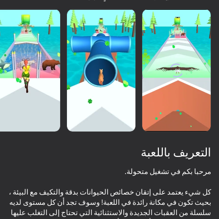
التعريف باللعبة
كل شيء يعتمد على إتقان خصائص الحيوانات بدقة والتكيف مع البيئة ،
50
61
بحيث تكون في مكانة رائدة في اللعبة! وسوف تجد أن كل مستوى لديه
الجميع. حتى "غير اللاعبين"
Furry Girls
Labubu World: Merge them all!
Tralalelo: The Great Escape
Fox Simulator 3D
سلسلة من العقبات الجديدة والاستثنائية التي تحتاج إلى التغلب عليها