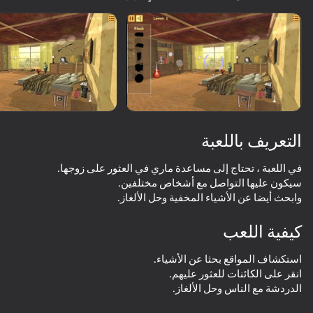
تدوير الجهاز
هذه اللعبة تدعم اتجاه المناظر الطبيعية
فقط
التعريف باللعبة
وابحث أيضا عن الأشياء المخفية وحل الألغاز.
كيفية اللعب
العب
63
73
57
65
الدردشة مع الناس وحل الألغاز.
Escape The Ghost Town
100 Doors: Escape from the Room
House Design