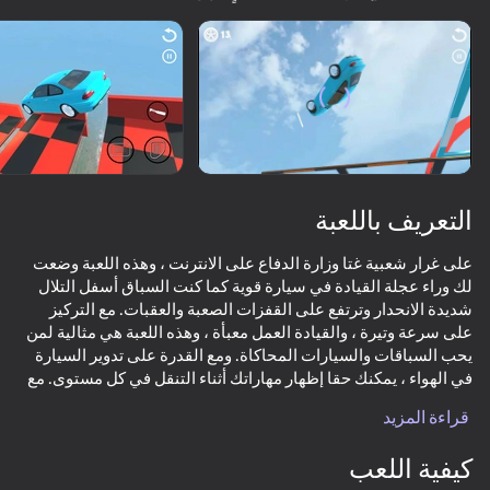
تدوير الجهاز
هذه اللعبة تدعم اتجاه المناظر الطبيعية
فقط
التعريف باللعبة
على غرار شعبية غتا وزارة الدفاع على الانترنت ، وهذه اللعبة وضعت
لك وراء عجلة القيادة في سيارة قوية كما كنت السباق أسفل التلال
شديدة الانحدار وترتفع على القفزات الصعبة والعقبات. مع التركيز
على سرعة وتيرة ، والقيادة العمل معبأة ، وهذه اللعبة هي مثالية لمن
يحب السباقات والسيارات المحاكاة. ومع القدرة على تدوير السيارة
في الهواء ، يمكنك حقا إظهار مهاراتك أثناء التنقل في كل مستوى. مع
العب
10 نزول مختلفة و 6 سيارات فريدة للاختيار من بينها ، فإن إمكانيات
قراءة المزيد
الإثارة لا حصر لها.
66
67
66
81
كيفية اللعب
Car Saler Simulator 2026
تحطم محاكي متعددة
Tuner Racer