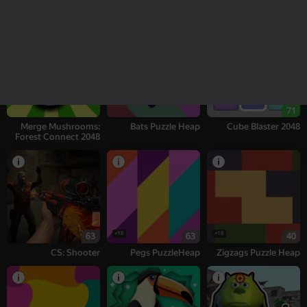
Patches - Bunch of
Cells PuzzleHeap
Cat Simulator: My
puzzles
Pets
71
Merge Mushrooms:
Bats Puzzle Heap
Cube Blaster 2048
Forest Connect 2048
16+
18+
63
63
40
CS: Shooter
Pegs PuzzleHeap
Zigzags Puzzle Heap