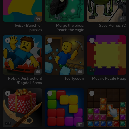
18+
59
63
Twist - Bunch of
Merge the birds:
Save Memes 3D
puzzles
Reach the eagle!
18+
60
60
Robux Destruction!
Ice Tycoon
Mosaic Puzzle Heap
Ragdoll Show!
18+
57