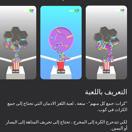
عرض الكل
التعريف باللعبة
"كرات: جمع كل منهم" - متعة ، لعبة اللغز الادمان التي تحتاج إلى جمع
34
60
62
لكي تتدحرج الكرة إلى المخرج ، تحتاج إلى تحريف المتاهة إلى اليسار
الجميع. حتى "غير اللاعبين"
t and Thick
Red Ball Escape
Amaze!
Balloons: Inflate and DO NOT pop!