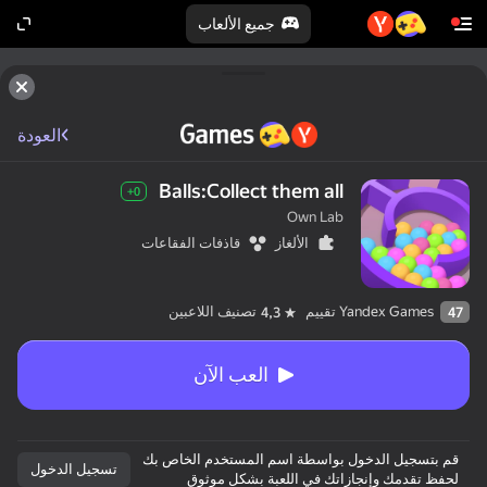
جميع الألعاب
العودة
Balls:Collect them all
0+
Own Lab
الألغاز
قاذفات الفقاعات
Yandex Games تقييم
تصنيف اللاعبين
4,3
47
العب الآن
قم بتسجيل الدخول بواسطة اسم المستخدم الخاص بك
تسجيل الدخول
لحفظ تقدمك وإنجازاتك في اللعبة بشكلٍ موثوق
حتى “غير اللاعبين”