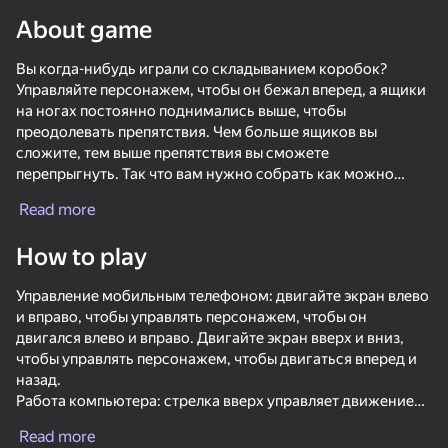
About game
Вы когда-нибудь играли со складыванием коробок?
Управляйте персонажем, чтобы он бежал вперед, а ящики
на ногах постоянно поднимались выше, чтобы
преодолевать препятствия. Чем больше ящиков вы
сложите, тем выше препятствия вы сможете
перепрыгнуть. Так что вам нужно собрать как можно
больше ящиков, чтобы получить более высокий балл!
Read more
Приходите и попробуйте! Это точно вас удивит!
How to play
Управление мобильным телефоном: двигайте экран влево
и вправо, чтобы управлять персонажем, чтобы он
двигался влево и вправо. Двигайте экран вверх и вниз,
чтобы управлять персонажем, чтобы двигаться вперед и
назад.
Работа компьютера: стрелка вверх управляет движением
68
34
44
персонажа вперед, стрелка вниз управляет движением
Escape from the Laser
My Big Mart
Fast and Thick
Twerk Maste
Read more
персонажа назад, стрелка влево управляет движением