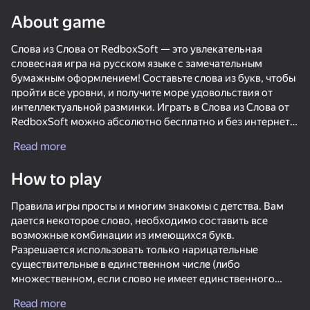
About game
Rotate device
This game support only landscape
Слова из Слова от RedboxSoft — это увлекательная
orientation
словесная игра на русском языке с замечательным
бумажным оформлением! Составьте слова из букв, чтобы
пройти все уровни, и получите море удовольствия от
интеллектуальной разминки. Играть в Слова из Слова от
RedboxSoft можно абсолютно бесплатно и без интернета,
что делает ее отличным таймкиллером в пути. Эта игра
Read more
поможет вам тренировать ум, развить логику, увеличить
свой словарный запас, улучшить навыки правописания и
How to play
концентрацию. Если вы любите проводить время с
пользой, то эта игра вам определенно понравится.
Правила игры просты и многим знакомы с детства. Вам
дается некоторое слово, необходимо составить все
ГЛАВНЫЕ ФИШКИ
возможные комбинации из имеющихся букв.
💾 молниеносная загрузка
Разрешается использовать только нарицательные
PLAY
🦕 возможность разделения слов на обычные и редкие
существительные в единственном числе (либо
✍️ подсказки с описанием слова, как в кроссвордах
множественном, если слово не имеет единственного
⚖ идеальный баланс сложности
76
74
75
69
числа). За составленные слова вам начисляются
🏆 таблица рекордов
Guess Their Answer
Go Escape
Fashion Battle
Neon Tower
Read more
подсказки, которыми вы можете воспользоваться, чтобы