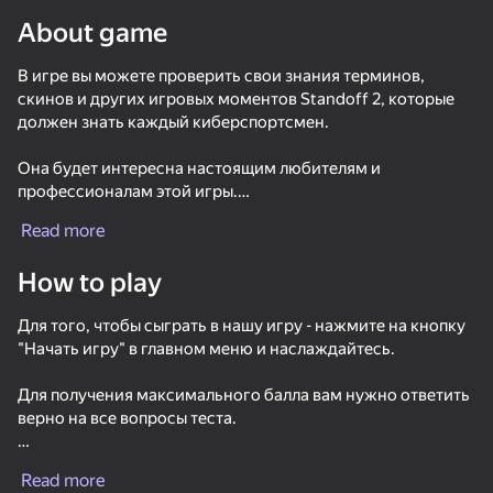
About game
Rotate device
В игре вы можете проверить свои знания терминов,
This game support only landscape
orientation
скинов и других игровых моментов Standoff 2, которые
должен знать каждый киберспортсмен.
Она будет интересна настоящим любителям и
профессионалам этой игры.
Read more
Мы постоянно развиваемся, и в скором времени будут
добавлено очень много тестов, которыми вы можете
How to play
проверить себя.
Для того, чтобы сыграть в нашу игру - нажмите на кнопку
Вы также можете отправить ссылку на игру своим
"Начать игру" в главном меню и наслаждайтесь.
друзьям и посоветоваться с ними.
Для получения максимального балла вам нужно ответить
PLAY
верно на все вопросы теста.
55
63
66
После ответа вы сможете увидеть правильный вариант
Touchdown - American Football Rugby
KS 2 Teams
CS Delta
Read more
ответа и не повторить ошибку в будущем.