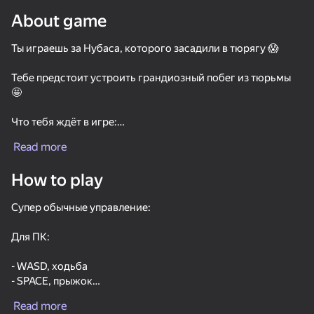
About game
Rotate device
Ты играешь за Нубаса, которого засадили в тюрягу 😱
This game support only landscape
orientation
Тебе предстоит устроить грандиозный побег из тюрьмы
🤩
Что тебя ждёт в игре:
Read more
- Охрана, которая не будет давать тебе гулять по тюрьме
🤬
How to play
- Игра от 1 лица 😊
- Возможность сбежать 😎
Супер обычные управление:
P.s - ключ находится в будке охранника 🤫
Для ПК:
PLAY
- WASD, ходьба
- SPACE, прыжок
- вертеть мышкой, поворот экрана
Read more