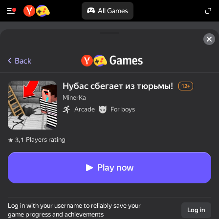
All Games
Back
Нубас сбегает из тюрьмы!
12+
MinerKa
Arcade
For boys
Players rating
3,1
Play now
Log in with your username to reliably save your
Log in
game progress and achievements