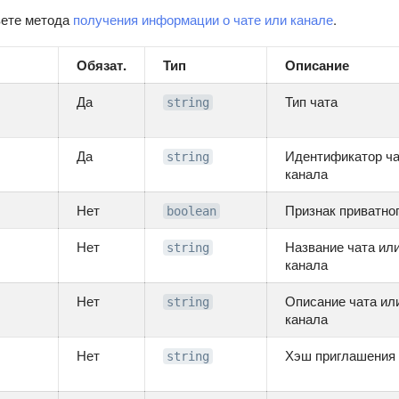
вете метода
получения информации о чате или канале
.
Обязат.
Тип
Описание
Да
Тип чата
string
Да
Идентификатор ча
string
канала
Нет
Признак приватног
boolean
Нет
Название чата ил
string
канала
Нет
Описание чата ил
string
канала
Нет
Хэш приглашения 
string