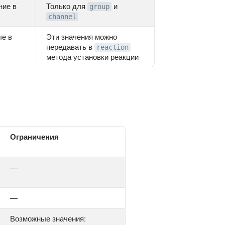
ние в
Только для
и
group
channel
ые в
Эти значения можно
передавать в
reaction
метода установки реакции
Ограничения
—
—
Возможные значения: