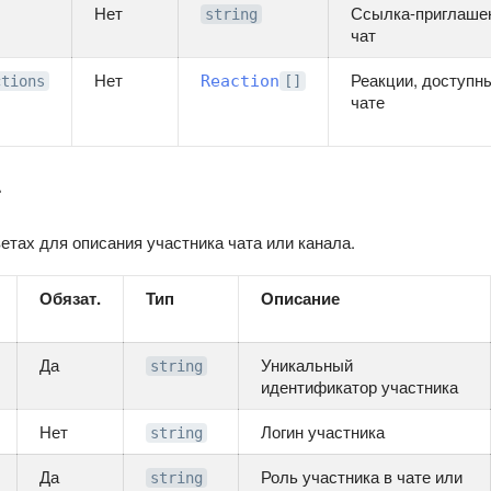
Нет
Ссылка-приглаше
string
чат
Нет
Реакции, доступн
Reaction
ctions
[]
чате
r
етах для описания участника чата или канала.
Обязат.
Тип
Описание
Да
Уникальный
string
идентификатор участника
Нет
Логин участника
string
Да
Роль участника в чате или
string