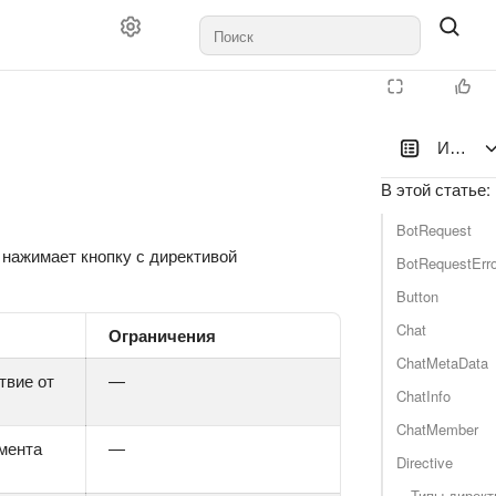
Исполь
В этой статье
:
BotRequest
ь нажимает кнопку с директивой
BotRequestErro
Button
Chat
Ограничения
ChatMetaData
твие от
—
ChatInfo
ChatMember
емента
—
Directive
Типы директ