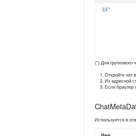
*
id
(*) Для группового ч
Откройте чат 
Из адресной с
Если браузер 
ChatMetaDa
Используется в от
Имя