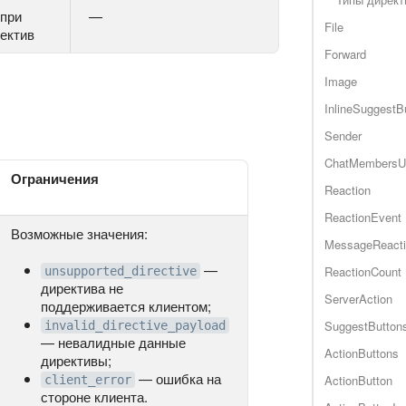
при
—
File
ектив
Forward
Image
InlineSuggestB
Sender
ChatMembersU
Ограничения
Reaction
ReactionEvent
Возможные значения:
MessageReacti
—
ReactionCount
unsupported_directive
директива не
ServerAction
поддерживается клиентом;
SuggestButton
invalid_directive_payload
— невалидные данные
ActionButtons
директивы;
— ошибка на
ActionButton
client_error
стороне клиента.