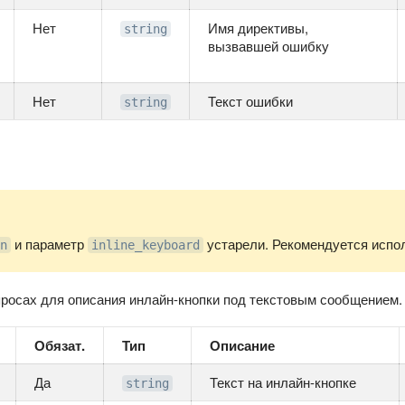
Нет
Имя директивы,
string
вызвавшей ошибку
Нет
Текст ошибки
string
и параметр
устарели. Рекомендуется испо
n
inline_keyboard
просах для описания инлайн-кнопки под текстовым сообщением.
Обязат.
Тип
Описание
Да
Текст на инлайн-кнопке
string