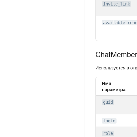
invite_link
available_rea
ChatMembe
Используется в отв
Имя
параметра
guid
login
role