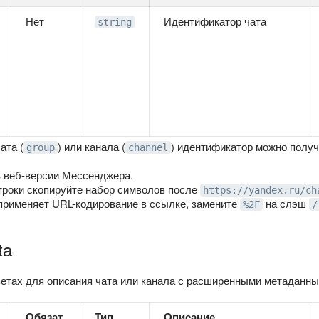
Нет
Идентификатор чата
string
ата (
) или канала (
) идентификатор можно получ
group
channel
в веб-версии Мессенджера.
троки скопируйте набор символов после
https://yandex.ru/ch
применяет URL-кодирование в ссылке, замените
на слэш
%2F
/
ta
ветах для описания чата или канала с расширенными метаданны
Обязат.
Тип
Описание