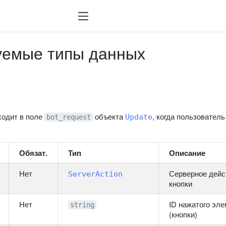
уемые типы данных
ходит в поле
объекта
, когда пользовател
Update
bot_request
Обязат.
Тип
Описание
Нет
Серверное дейс
ServerAction
кнопки
Нет
ID нажатого эл
string
(кнопки)