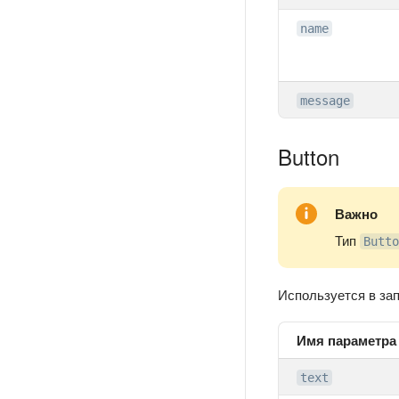
name
message
Button
Важно
Тип
Butto
Используется в за
Имя параметра
text