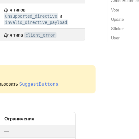
ActionButtonIc
Для типов
Vote
и
unsupported_directive
Update
invalid_directive_payload
Sticker
Для типа
client_error
User
льзовать
.
SuggestButtons
Ограничения
—